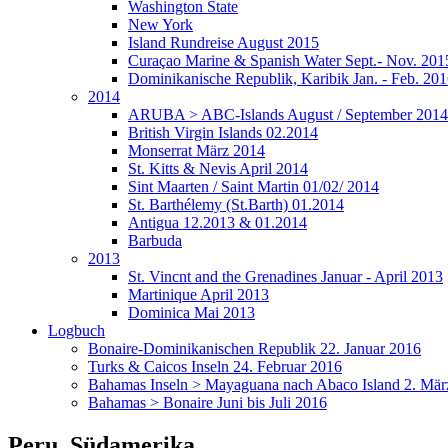
Washington State
New York
Island Rundreise August 2015
Curaçao Marine & Spanish Water Sept.- Nov. 201
Dominikanische Republik, Karibik Jan. - Feb. 20
2014
ARUBA > ABC-Islands August / September 2014
British Virgin Islands 02.2014
Monserrat März 2014
St. Kitts & Nevis April 2014
Sint Maarten / Saint Martin 01/02/ 2014
St. Barthélemy (St.Barth) 01.2014
Antigua 12.2013 & 01.2014
Barbuda
2013
St. Vincnt and the Grenadines Januar - April 2013
Martinique April 2013
Dominica Mai 2013
Logbuch
Bonaire-Dominikanischen Republik 22. Januar 2016
Turks & Caicos Inseln 24. Februar 2016
Bahamas Inseln > Mayaguana nach Abaco Island 2. März
Bahamas > Bonaire Juni bis Juli 2016
Peru, Südamerika 