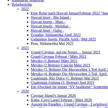
Katamaran SeaBorne
Reiseberichte
2022
Eine Reise nach Hawaii Januar/Februar 2022 "Ins
Hawaii Insel - Big Island -
Hawaii Inseln - Maui -
Hawaii Inseln - Molokai -
Hawaii Insel - Oahu -
Ecuador, Südamerika April 2022
Galapágos Inseln, Pazifik April / Mai 2022
Peru, Südamerika Mai 2022
2021
Grand Cayman, auf ein Neues… Januar 2021
Grand Cayman Februar / März 2021
Mexiko (1.Beitrag) März 2021
Mexiko (2.Beitrag) Cancún März 2021
Mexiko (3. Beitrag) Die Mayawelten 1.Teil April 
Mexiko (4. Beitrag) Die Mayawelten 2.Teil, April
Guatemala, Río Dulce (1. Beitrag) Mai 2021
Guatemala Antigua (2. Beitrag) Juni 2021
Ein Abschied für immer "SY SeaBorne“ Septembe
2020
Cayman Island’s Januar 2020
Kuba, Cayo Largo Februar / März 2020
Auszeit im Paradies - Grand Cayman - Lockdown