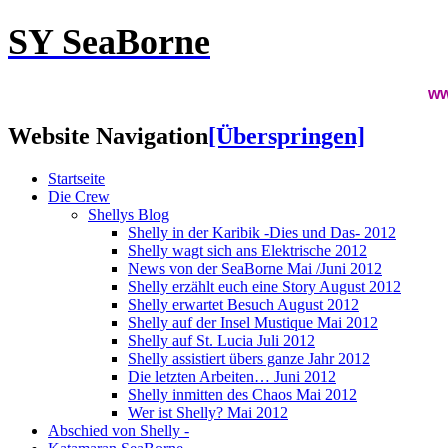
SY SeaBorne
www.cerverasrei
Website Navigation
[Überspringen]
Startseite
Die Crew
Shellys Blog
Shelly in der Karibik -Dies und Das- 2012
Shelly wagt sich ans Elektrische 2012
News von der SeaBorne Mai /Juni 2012
Shelly erzählt euch eine Story August 2012
Shelly erwartet Besuch August 2012
Shelly auf der Insel Mustique Mai 2012
Shelly auf St. Lucia Juli 2012
Shelly assistiert übers ganze Jahr 2012
Die letzten Arbeiten… Juni 2012
Shelly inmitten des Chaos Mai 2012
Wer ist Shelly? Mai 2012
Abschied von Shelly -