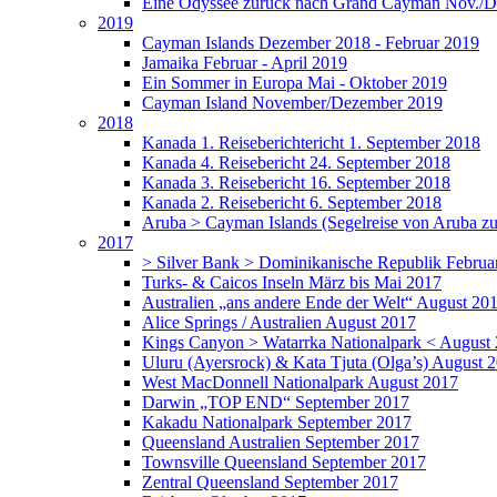
Eine Odyssee zurück nach Grand Cayman Nov./D
2019
Cayman Islands Dezember 2018 - Februar 2019
Jamaika Februar - April 2019
Ein Sommer in Europa Mai - Oktober 2019
Cayman Island November/Dezember 2019
2018
Kanada 1. Reiseberichtericht 1. September 2018
Kanada 4. Reisebericht 24. September 2018
Kanada 3. Reisebericht 16. September 2018
Kanada 2. Reisebericht 6. September 2018
Aruba > Cayman Islands (Segelreise von Aruba z
2017
> Silver Bank > Dominikanische Republik Februa
Turks- & Caicos Inseln März bis Mai 2017
Australien „ans andere Ende der Welt“ August 20
Alice Springs / Australien August 2017
Kings Canyon > Watarrka Nationalpark < August
Uluru (Ayersrock) & Kata Tjuta (Olga’s) August 
West MacDonnell Nationalpark August 2017
Darwin „TOP END“ September 2017
Kakadu Nationalpark September 2017
Queensland Australien September 2017
Townsville Queensland September 2017
Zentral Queensland September 2017