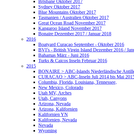
Brisbane Oktober 2017
Sydney Oktober 2017
Blue Mountains Oktober 2017
Tasmanien / Australien Oktober 2017
Great Ocean Road November 2017
Kangaroo Island November 2017
Bonaire Dezember 2017 / Januar 2018
2016
Boatyard Curaçao September - Oktober 2016
BVI’s - British Virgin Island Dezember 2016 / Ja
Bahamas März - Juni 2016
Turks & Caicos Inseln Februar 2016
2015
BONAIRE > ABC-Islands Niederländische Antillen
CURAÇAO > ABC-Inseln Juli 2014 bis Mai 201
Columbia, Florida, Louisiana, Tennessee,
New Mexico, Colorado
Utah MV, Arches
Utah, Canyons
Arizona, Nevada
Arizona, Kalifornien
Kalifornien YN
Kalifornien, Nevada
Nevada
Wyoming